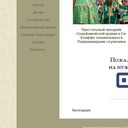
Листок
Детям
Сестричество
Литературный кружок
Престольный праздник
Серафимовской церкви в Си-
Прямые трансляции
Клиффе ознаменовался
Первоиераршим служением
Ссылки
Контакты
Календарь