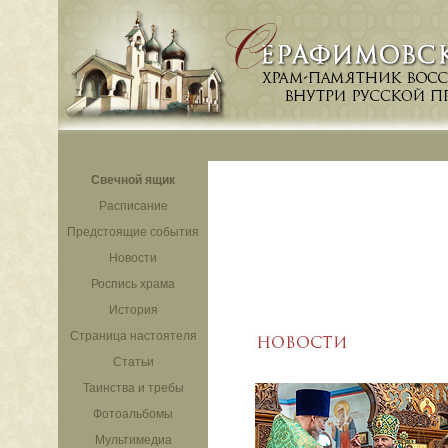
Свечной ящик
Расписание
Предстоящие события
Новости
Роспись храма
История
Страница настоятеля
Статьи
Таинства и требы
Фотоальбомы
Мультимедиа