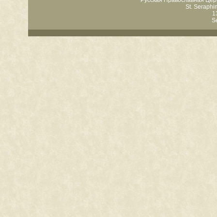
Русская Православная Цер
St. Seraph
1
S